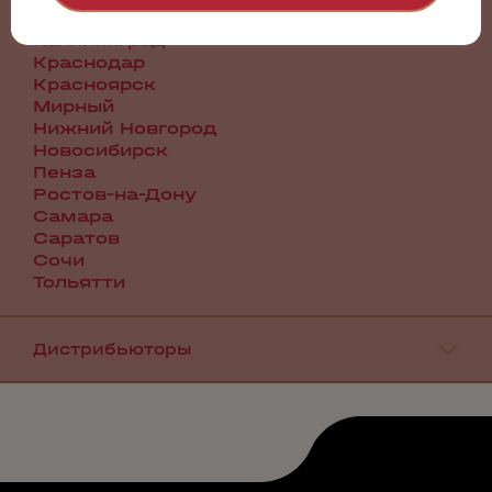
Иркутск
Калининград
Краснодар
Красноярск
Мирный
Нижний Новгород
Новосибирск
Пенза
Ростов-на-Дону
Самара
Саратов
Сочи
Тольятти
Дистрибьюторы