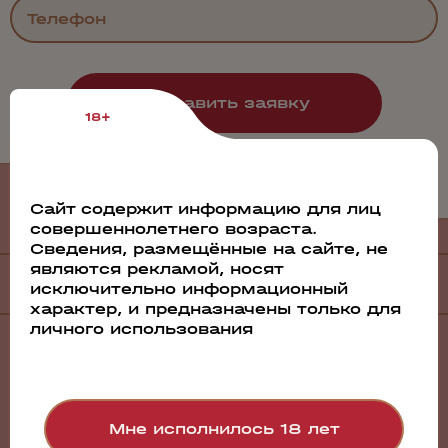
18+
Филиалы
и дистрибьюторы
Сайт содержит информацию для лиц
совершеннолетнего возраста.
Сведения, размещённые на сайте, не
являются рекламой, носят
Филиалы
исключительно информационный
характер, и предназначены только для
личного использования
Санкт-Петербург
Барнаул
Братск
Волгоград
Воронеж
Мне исполнилось 18 лет
Екатеринбург