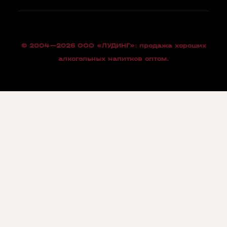
© 2004—2026 OOO «ЛУДИНГ»: продажа хороших
алкогольных напитков оптом.